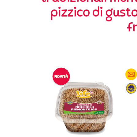
pizzico di gusto
f