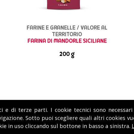
FARINE E GRANELLE / VALORE AL
TERRITORIO
FARINA DI MANDORLE SICILIANE
200 g
ci e di terze parti. I cookie tecnici sono necessa
igazione. Sotto puoi scegliere quali altri cookies v
kie in uso cliccando sul bottone in basso a sinistra.
LAVORA CON NOI
HAI DOMANDE? CONTATTAC