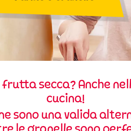
a frutta secca? Anche nel
cucina!
ne sono una valida alter
re le granelle sono perf