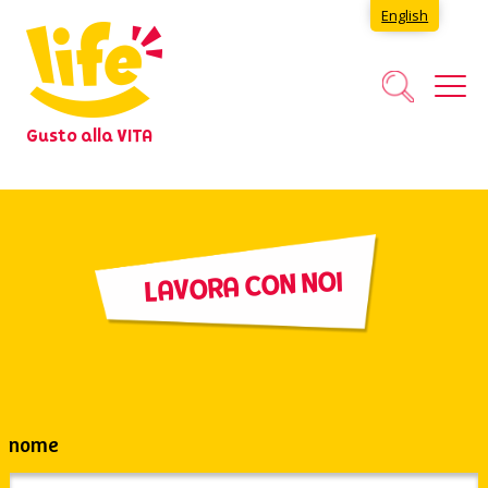
English
Gusto alla VITA
LAVORA CON NOI
nome