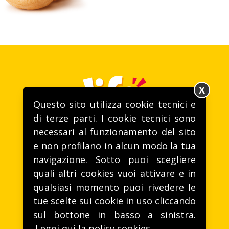
X
Questo sito utilizza cookie tecnici e
di terze parti. I cookie tecnici sono
necessari al funzionamento del sito
Gusto alla VITA
e non profilano in alcun modo la tua
navigazione. Sotto puoi scegliere
T. (+39) 0172 46221 -
life@lifeitalia.com
quali altri cookies vuoi attivare e in
Life Spa - Via Aie, 28, 12040 Sommariva Perno (CN)
qualsiasi momento puoi rivedere le
tue scelte sui cookie in uso cliccando
LAVORA CON NOI
sul bottone in basso a sinistra.
HAI DOMANDE? CONTATTACI!
Leggi qui la policy cookies.