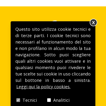
X
Questo sito utilizza cookie tecnici e
di terze parti. I cookie tecnici sono
necessari al funzionamento del sito
Gusto alla VITA
e non profilano in alcun modo la tua
navigazione. Sotto puoi scegliere
T. (+39) 0172 46221 -
life@lifeitalia.com
quali altri cookies vuoi attivare e in
Life Spa - Via Aie, 28, 12040 Sommariva Perno (CN)
qualsiasi momento puoi rivedere le
tue scelte sui cookie in uso cliccando
sul bottone in basso a sinistra.
LAVORA CON NOI
Leggi qui la policy cookies.
HAI DOMANDE? CONTATTACI!
Tecnici
Analitici
FOLLOW US