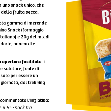
a uno snack unico, che
e della frutta secca.
nota gamma di merende
ghino Snack (formaggio
taliano) e 20g del mix di
ndorle, anacardi e
 apertura facilitata
, i
 salutare, fonte di
sato per essere un
giornata, dal trekking
ì commentato l'iniziativa:
il Bi-Snack tra