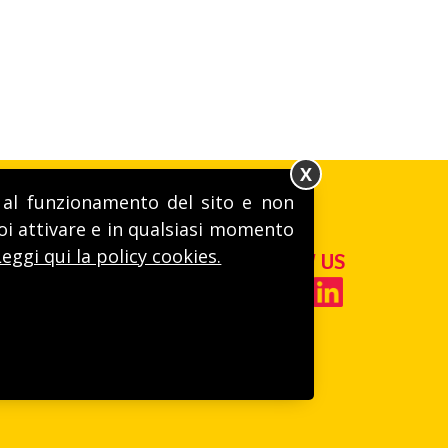
X
ri al funzionamento del sito e non
uoi attivare e in qualsiasi momento
I!
Leggi qui la policy cookies.
FOLLOW US
A.A. Cuneo