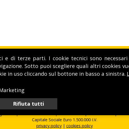
ci e di terze parti. I cookie tecnici sono necessa
igazione. Sotto puoi scegliere quali altri cookies v
LAVORA CON NOI
HAI DOMANDE? CONTATTAC
kie in uso cliccando sul bottone in basso a sinistra.
T. (+39) 0172 46221 -
life@lifeitalia.com
Marketing
Life Spa - Via Aie, 28, 12040 Sommariva Perno (CN)
Rifiuta tutti
egistro Imprese 00609290044 | R.E.A. 112591 | SDI AU7YEU4 | C.C.I.
Capitale Sociale Euro 1.500.000 I.V.
privacy policy
|
cookies policy