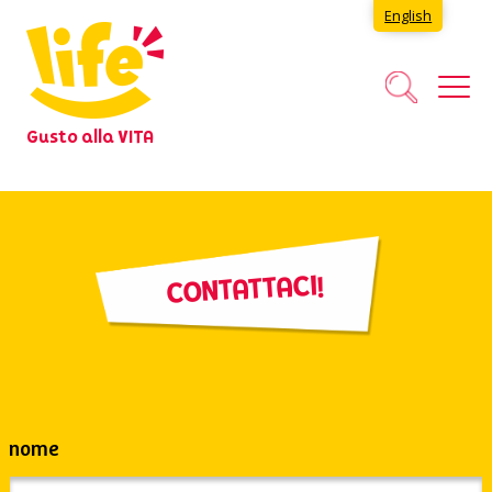
English
Gusto alla VITA
CONTATTACI!
nome