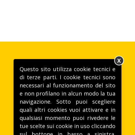
X
Questo sito utilizza cookie tecnici e
di terze parti. I cookie tecnici sono
necessari al funzionamento del sito
e non profilano in alcun modo la tua
Gusto alla VITA
navigazione. Sotto puoi scegliere
T. (+39) 0172 46221 -
life@lifeitalia.com
quali altri cookies vuoi attivare e in
Life Spa - Via Aie, 28, 12040 Sommariva Perno (CN)
qualsiasi momento puoi rivedere le
tue scelte sui cookie in uso cliccando
sul bottone in basso a sinistra.