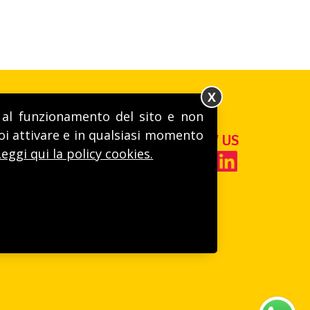
X
ri al funzionamento del sito e non
I!
uoi attivare e in qualsiasi momento
FOLLOW US
Leggi qui la policy cookies.
A.A. Cuneo