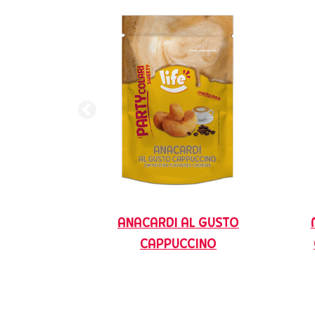
insieme a un caffè o a un liquore
per concludere la serata in
bellezza.
ANACARDI AL GUSTO
CAPPUCCINO