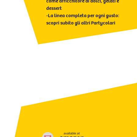
come arricchitore di dolci, gelati e
dessert
-La linea completa per ogni gusto:
scopri subito gli altri Partycolari
qui sotto!