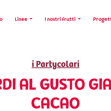
o
Linee
I nostri frutti
Progett
i Partycolari
DI AL GUSTO GIA
CACAO