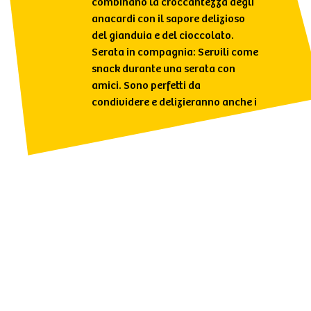
combinano la croccantezza degli
anacardi con il sapore delizioso
del gianduia e del cioccolato.
Serata in compagnia: Servili come
snack durante una serata con
amici. Sono perfetti da
condividere e delizieranno anche i
palati più esigenti.
Momento di relax: Regalati un
momento di relax con un buon
libro o una tazza di tè,
accompagnato da questi
anacardi dal gusto unico.
Party con gli amici: Sorprendi gli
ospiti durante i tuoi party con
questo snack raffinato. Saranno
un successo garantito.
Dopo Cena: Ideali come dolcetto
dopo cena, possono essere serviti