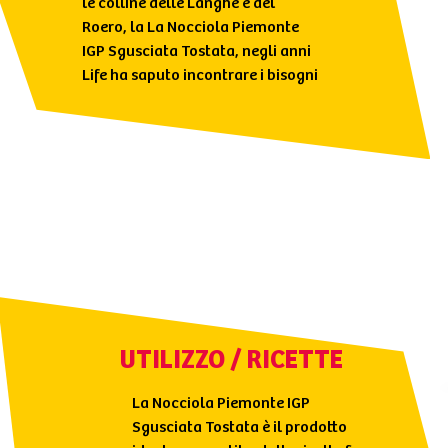
le colline delle Langhe e del
Roero, la La Nocciola Piemonte
IGP Sgusciata Tostata, negli anni
Life ha saputo incontrare i bisogni
del consumatore, ottenendo un
punto perfetto di tostatura, per
esaltarne al meglio gusto e aroma
UTILIZZO / RICETTE
La Nocciola Piemonte IGP
Sgusciata Tostata è il prodotto