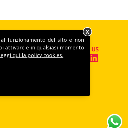
X
ri al funzionamento del sito e non
I!
uoi attivare e in qualsiasi momento
FOLLOW US
Leggi qui la policy cookies.
A.A. Cuneo