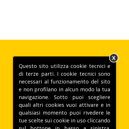
X
Questo sito utilizza cookie tecnici e
di terze parti. I cookie tecnici sono
necessari al funzionamento del sito
e non profilano in alcun modo la tua
Gusto alla VITA
navigazione. Sotto puoi scegliere
T. (+39) 0172 46221 -
life@lifeitalia.com
quali altri cookies vuoi attivare e in
Life Spa - Via Aie, 28, 12040 Sommariva Perno (CN)
qualsiasi momento puoi rivedere le
tue scelte sui cookie in uso cliccando
sul bottone in basso a sinistra.