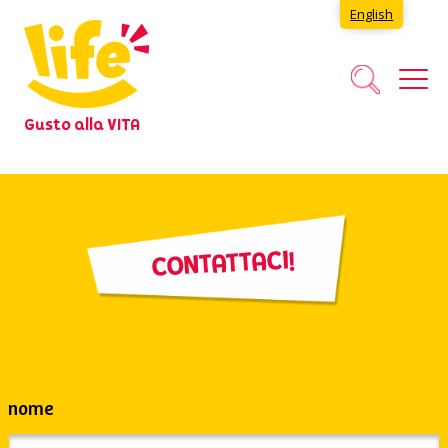
English
Gusto alla VITA
CONTATTACI!
nome