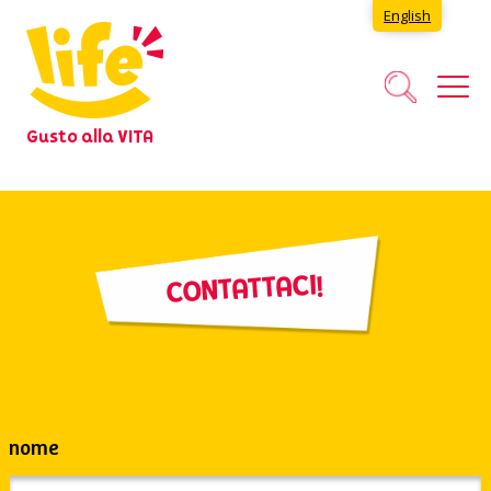
English
Gusto alla VITA
CONTATTACI!
nome