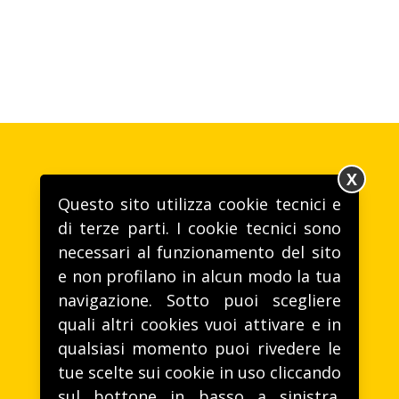
X
Questo sito utilizza cookie tecnici e
di terze parti. I cookie tecnici sono
necessari al funzionamento del sito
e non profilano in alcun modo la tua
Gusto alla VITA
navigazione. Sotto puoi scegliere
T. (+39) 0172 46221 -
life@lifeitalia.com
quali altri cookies vuoi attivare e in
Life Spa - Via Aie, 28, 12040 Sommariva Perno (CN)
qualsiasi momento puoi rivedere le
tue scelte sui cookie in uso cliccando
sul bottone in basso a sinistra.